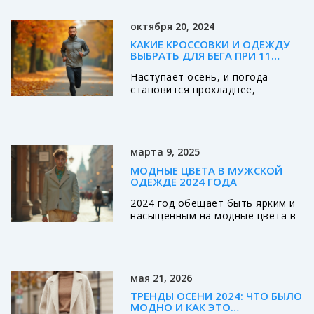
стилю и комфорту для детей
всех возрастов.
октября 20, 2024
КАКИЕ КРОССОВКИ И ОДЕЖДУ
ВЫБРАТЬ ДЛЯ БЕГА ПРИ 11
ГРАДУСАХ
Наступает осень, и погода
становится прохладнее,
особенно когда столбик
термометра опускается до 11
градусов. Это идеальная
температура для бега, однако
марта 9, 2025
важно выбрать подходящую
одежду и обувь. Важно
МОДНЫЕ ЦВЕТА В МУЖСКОЙ
сохранять баланс между
ОДЕЖДЕ 2024 ГОДА
согреванием и вентиляцией,
2024 год обещает быть ярким и
чтобы тренировки приносили
насыщенным на модные цвета в
удовольствие и пользу.
мужской одежде. Пастельные
Разберемся, как подобрать
оттенки, ретро-тематика и
мужскую модную экипировку для
природные тона — главные
бега в условиях осенней
акценты нового сезона. В
прохлады.
мая 21, 2026
противовес классике, мужчины
все чаще выбирают смелые и
ТРЕНДЫ ОСЕНИ 2024: ЧТО БЫЛО
небанальные расцветки. Этот
МОДНО И КАК ЭТО