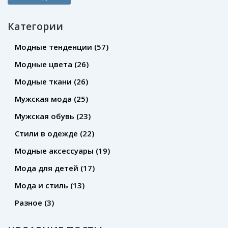
обеспечивает устойчивость на скользких поверхностях.
Важные аспекты включают в себя тип материала
Категории
подошвы, дизайн подошвы и наличие специальных
вставок. Рассмотрим, как выбрать обувь, которая не
Модные тенденции
(57)
подвезет в гололед и обеспечит комфорт и
Модные цвета
(26)
безопасность.
Модные ткани
(26)
Мужская мода
(25)
Мужская обувь
(23)
Стили в одежде
(22)
Модные аксессуары
(19)
Мода для детей
(17)
Мода и стиль
(13)
Разное
(3)