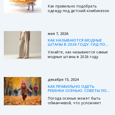
ПОЛНАЯ ИНСТРУКЦИЯ ПО
Как правильно подобрать
СЛОЯМ И ТКАНЯМ
одежду под детский комбинезон
осенью. Разбираем систему
слоев, выбираем материалы
термобелья и избегаем ошибок,
чтобы ребенку было тепло и
мая 7, 2026
сухо.
КАК НАЗЫВАЮТСЯ МОДНЫЕ
ШТАНЫ В 2026 ГОДУ: ГИД ПО
ТРЕНДАМ
Узнайте, как называются самые
модные штаны в 2026 году.
Разбираем тренды: широкие
брюки, карго, укороченные
джинсы и кожаные модели.
Советы по стилю и сочетаниям.
декабря 15, 2024
КАК ПРАВИЛЬНО ОДЕТЬ
РЕБЕНКА ОСЕНЬЮ: СОВЕТЫ ПО
ВЫБОРУ СЛОЕВ
Погода осенью может быть
обманчивой, что усложняет
выбор одежды для ребенка.
Важно правильно подобрать