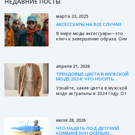
НЕДАВНИЕ ПОСТЫ
марта 23, 2025
АКСЕССУАРЫ НА ВСЕ СЛУЧАИ
В мире моды аксессуары—это
ключ к завершению образа. Они
не только подчёркивают стиль,
но и делают его уникальным.
Однако среди множества
вариантов выбрать лучший
может быть сложно. Узнайте,
апреля 21, 2026
как правильно подбирать
ТРЕНДОВЫЕ ЦВЕТА В МУЖСКОЙ
аксессуары, чтобы они
МОДЕ 2024: ЧТО НОСИТЬ
подходили к вашему стилю и
СЕЙЧАС
подчеркивали индивидуальность.
Узнайте, какие цвета в мужской
моде актуальны в 2024 году. От
тихой роскоши и бежевых тонов
до глубокого бордо и
оливкового. Советы по
сочетанию и выбору.
июля 28, 2026
ЧТО НАДЕТЬ ПОД ДЕТСКИЙ
КОМБИНЕЗОН ОСЕНЬЮ: