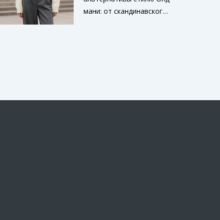
самовыражению.
мани: от скандинавского
Узнайте о самых
минимализма и гранжа
актуальных цветах года
до тихой роскоши и
и как их интегрировать в
преппи. Узнайте, как
свой гардероб для
найти свой идеальный
создания модного
стиль в 2026 году.
образа.