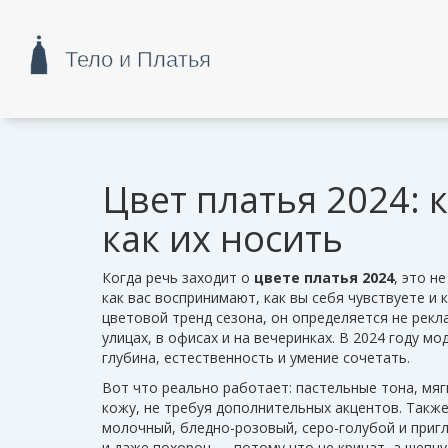
Цвет платья 2024: 
как их носить
Когда речь заходит о
цвете платья 2024
,
это не
как вас воспринимают, как вы себя чувствуете и 
цветовой тренд сезона
, он определяется не рек
улицах, в офисах и на вечеринках.
В 2024 году мод
глубина, естественность и умение сочетать.
Вот что реально работает:
пастельные тона
,
мяг
кожу, не требуя дополнительных акцентов
. Такж
молочный, бледно-розовый, серо-голубой и приг
и даже похорон — потому что не кричат, а шепчу