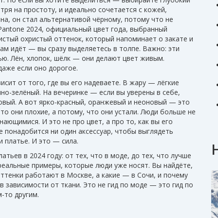
тря на простоту, и идеально сочетается с кожей,
ина
, он стал альтернативой чёрному, потому что не
Pantone 2024
,
официальный цвет года, выбранный
листый охристый оттенок, который напоминает о закате и
 вам идёт — вы сразу выделяетесь в толпе.
Важно: эти
ью. Лён, хлопок, шёлк — они делают цвет живым.
даже если оно дорогое.
исит от того, где вы его надеваете. В жару — лёгкие
но-зелёный. На вечеринке — если вы уверены в себе,
овый. А вот ярко-красный, оранжевый и неоновый — это
то они плохие, а потому, что они устали. Люди больше не
ющимися. И это не про цвет, а про то, как вы его
е понадобится ни один аксессуар, чтобы выглядеть
и платье. И это — сила.
атьев в 2024 году: от тех, что в моде, до тех, что лучше
реальные примеры, которые люди уже носят. Вы найдёте,
оттенки работают в Москве, а какие — в Сочи, и почему
 зависимости от ткани. Это не гид по моде — это гид по
-то другим.