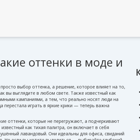
какие оттенки в моде и
 просто выбор оттенка, а решение, которое влияет на то,
как вы выглядите в любом свете
. Также известный как
ламными кампаниями, а тем, что реально носят люди на
а перестала играть в яркие крики — теперь важна
кие оттенки, которые не перегружают, а подчеркивают
е известный как
тихая палитра
, он включает в себя
лушённый лавандовый. Они идеальны для офиса, свиданий
т.
Но если вы хотите выделиться — выбирайте
глубокий