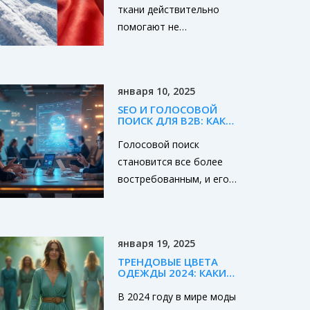
ЛЕТА 2026
ткани действительно
помогают не
перегреваться летом.
Сравниваем лен, хлопок,
вискозу и синтетику,
января 10, 2025
даем советы по выбору и
SEO И ГОЛОСОВОЙ
уходу за дышащей
ПОИСК ДЛЯ B2B: КАК
одеждой.
ИСПОЛЬЗОВАТЬ ДЛЯ
ЛОКАЛЬНОГО SEO
Голосовой поиск
становится все более
востребованным, и его
влияние на SEO растет,
особенно для компаний
в секторе B2B.
января 19, 2025
Локальное SEO с
ТРЕНДОВЫЕ ЦВЕТА
использованием
ОДЕЖДЫ 2024: КАКИЕ
голосового поиска
ОТТЕНКИ ЗАВОЕВАЛИ
МИР МОДЫ
В 2024 году в мире моды
предлагает бизнесу