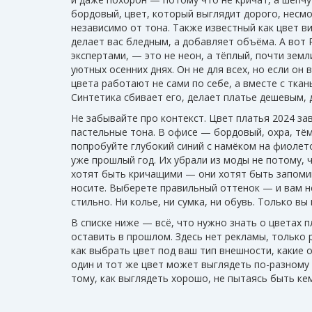
бордовый
,
цвет, который выглядит дорого, несмо
независимо от тона
. Также известный как
цвет в
делает вас бледным, а добавляет объёма.
А вот
экспертами, — это не неон, а тёплый, почти зем
уютных осенних днях
. Он не для всех, но если он
цвета работают не сами по себе, а вместе с ткан
Синтетика сбивает его, делает платье дешевым, 
Не забывайте про контекст. Цвет платья 2024 зав
пастельные тона. В офисе — бордовый, охра, тём
попробуйте глубокий синий с намёком на фиолет
уже прошлый год. Их убрали из моды не потому, ч
хотят быть кричащими — они хотят быть запомина
носите. Выберете правильный оттенок — и вам н
стильно. Ни колье, ни сумка, ни обувь. Только вы 
В списке ниже — всё, что нужно знать о цветах пл
оставить в прошлом. Здесь нет рекламы, только 
как выбрать цвет под ваш тип внешности, какие 
один и тот же цвет может выглядеть по-разному в
тому, как выглядеть хорошо, не пытаясь быть кем