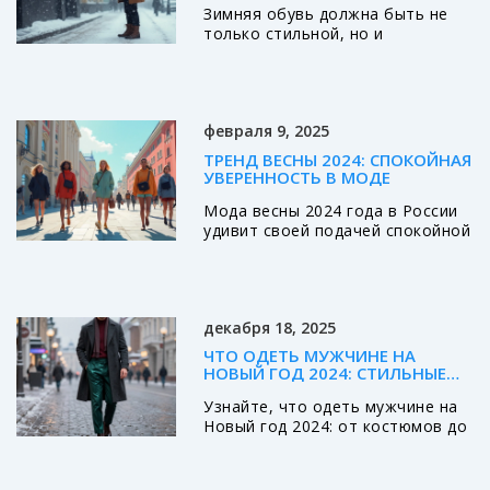
Зимняя обувь должна быть не
только стильной, но и
максимально теплой и
устойчивой к скользким дорогам.
В статье рассмотрены
различные виды мужской обуви,
февраля 9, 2025
которые подходят для зимы,
чтобы ваши ноги всегда
ТРЕНД ВЕСНЫ 2024: СПОКОЙНАЯ
оставались в тепле. Узнайте, как
УВЕРЕННОСТЬ В МОДЕ
выбрать правильные материалы
Мода весны 2024 года в России
и конструкции для
удивит своей подачей спокойной
максимального комфорта в
уверенности в стильных
самые холодные дни. Важные
элементах одежды. Минимализм
советы по уходу и сохранению
и практичность выходят на
обуви в хорошем состоянии
первый план, сопровождаемые
тоже будут полезны.
декабря 18, 2025
новыми цветами и кроем.
Прочитайте, чтобы сделать
Обновленный стиль позволяет
правильный выбор и не
ЧТО ОДЕТЬ МУЖЧИНЕ НА
проявить индивидуальность,
замерзнуть в суровую русскую
НОВЫЙ ГОД 2024: СТИЛЬНЫЕ
оставаясь в тренде. Узнайте об
зиму.
РЕШЕНИЯ БЕЗ ОШИБОК
Узнайте, что одеть мужчине на
эко-материалах и сочетаниях,
Новый год 2024: от костюмов до
которые преподносят этот
обуви - практичные, стильные и
сезон.
актуальные решения без
лишнего пафоса. Модные цвета,