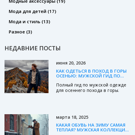
Модные аксессуары
(19)
Мода для детей
(17)
Мода и стиль
(13)
Разное
(3)
НЕДАВНИЕ ПОСТЫ
июня 20, 2026
КАК ОДЕТЬСЯ В ПОХОД В ГОРЫ
ОСЕНЬЮ: МУЖСКОЙ ГИД ПО
СЛОЯМ, ОБУВИ И ТЕХНИКЕ
Полный гид по мужской одежде
для осеннего похода в горы.
Разбираем систему
многослойности, выбор обуви,
мембранных тканей и
аксессуаров для безопасности и
марта 18, 2025
комфорта.
КАКАЯ ОБУВЬ НА ЗИМУ САМАЯ
ТЕПЛАЯ? МУЖСКАЯ КОЛЛЕКЦИЯ
ДЛЯ ХОЛОДОВ