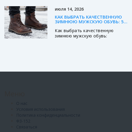
правильные ткани и советы,
июля 14, 2026
которые работают в Москве.
КАК ВЫБРАТЬ КАЧЕСТВЕННУЮ
ЗИМНЮЮ МУЖСКУЮ ОБУВЬ: 5
ГЛАВНЫХ ПРИЗНАКОВ
Как выбрать качественную
зимнюю мужскую обувь:
разбираем подошву, утеплитель
и материалы. Практические
советы для покупки теплой и
удобной обуви.
Меню
О нас
Условия использования
Политика конфиденциальности
ФЗ-152
Связаться