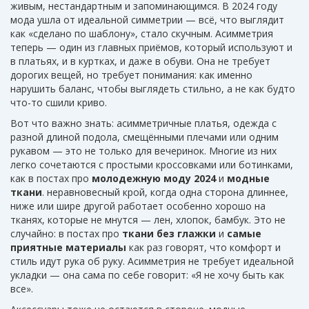
живым, нестандартным и запоминающимся.
В 2024 году
мода ушла от идеальной симметрии — всё, что выглядит
как «сделано по шаблону», стало скучным. Асимметрия
теперь — один из главных приёмов, который используют и
в платьях, и в куртках, и даже в обуви. Она не требует
дорогих вещей, но требует понимания: как именно
нарушить баланс, чтобы выглядеть стильно, а не как будто
что-то сшили криво.
Вот что важно знать:
асимметричные платья
,
одежда с
разной длиной подола, смещёнными плечами или одним
рукавом
— это не только для вечеринок. Многие из них
легко сочетаются с простыми кроссовками или ботинками,
как в постах про
молодежную моду 2024
и
модные
ткани
.
неравновесный крой
,
когда одна сторона длиннее,
ниже или шире другой
работает особенно хорошо на
тканях, которые не мнутся — лен, хлопок, бамбук. Это не
случайно: в постах про
ткани без глажки
и
самые
приятные материалы
как раз говорят, что комфорт и
стиль идут рука об руку. Асимметрия не требует идеальной
укладки — она сама по себе говорит: «Я не хочу быть как
все».