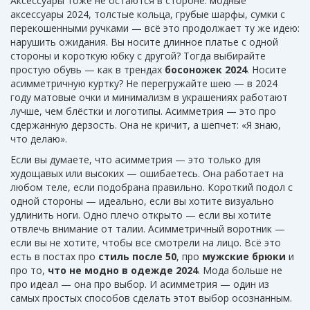
Аксессуары тоже не остаются в стороне.
модные
аксессуары 2024
,
толстые кольца, грубые шарфы, сумки с
перекошенными ручками
— всё это продолжает ту же идею:
нарушить ожидания. Вы носите длинное платье с одной
стороны и короткую юбку с другой? Тогда выбирайте
простую обувь — как в трендах
босоножек 2024
. Носите
асимметричную куртку? Не перегружайте шею — в 2024
году матовые очки и минимализм в украшениях работают
лучше, чем блёстки и логотипы. Асимметрия — это про
сдержанную дерзость. Она не кричит, а шепчет: «Я знаю,
что делаю».
Если вы думаете, что асимметрия — это только для
худощавых или высоких — ошибаетесь. Она работает на
любом теле, если подобрана правильно. Короткий подол с
одной стороны — идеально, если вы хотите визуально
удлинить ноги. Одно плечо открыто — если вы хотите
отвлечь внимание от талии. Асимметричный воротник —
если вы не хотите, чтобы все смотрели на лицо. Всё это
есть в постах про
стиль после 50
, про
мужские брюки
и
про то,
что не модно в одежде 2024
. Мода больше не
про идеал — она про выбор. И асимметрия — один из
самых простых способов сделать этот выбор осознанным.