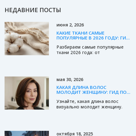
НЕДАВНИЕ ПОСТЫ
июня 2, 2026
КАКИЕ ТКАНИ САМЫЕ
ПОПУЛЯРНЫЕ В 2026 ГОДУ: ГИД
ПО МОДНЫМ МАТЕРИАЛАМ
Разбираем самые популярные
ткани 2026 года: от
экологичного хлопка и льна до
инновационной синтетики.
Узнайте, как выбрать материал
для идеального гардероба.
мая 30, 2026
КАКАЯ ДЛИНА ВОЛОС
МОЛОДИТ ЖЕНЩИНУ: ГИД ПО
СТРИЖКАМ ДЛЯ РАЗНЫХ ТИПОВ
Узнайте, какая длина волос
ЛИЦА
визуально молодит женщину.
Разбираем влияние стрижки на
восприятие возраста, подбираем
идеальный вариант по типу лица
и обсуждаем роль челки и
октября 18, 2025
текстуры.