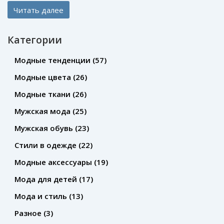
смотрится свежо, когда лучше экспериментировать, и
Читать далее
как аксессуары меняют образ. Появились оригинальные
украшения, которые легко вписать даже в самый
Категории
повседневный стиль. Читайте, как просто добавить
модных ноток в причёску и какие советы стилистов
Модные тенденции
(57)
стоит учитывать, чтобы не переборщить.
Модные цвета
(26)
Вдохновляйтесь идеями, которые реально работают и
Модные ткани
(26)
не требуют кардинальных изменений.
Мужская мода
(25)
Мужская обувь
(23)
Стили в одежде
(22)
Модные аксессуары
(19)
Мода для детей
(17)
Мода и стиль
(13)
Разное
(3)